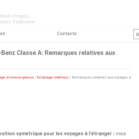
Mode d'emploi,
notice d'utilisation
ire
Contacts
Benz Classe A: Remarques relatives aux
age et essuie-glaces
/
Eclairage extérieur
/ Remarques relatives aux voyages à
sition symétrique pour les voyages à l'étranger :
vous