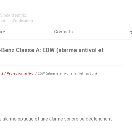
Mode d'emploi,
notice d'utilisation
ire
Contacts
enz Classe A: EDW (alarme antivol et
ité
/
Protection antivol
/ EDW (alarme antivol et antieffraction)
ne alarme optique et une alarme sonore se déclenchent