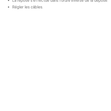
La repose s'effectue dans l'ordre inverse de la dépose.
Régler les câbles.