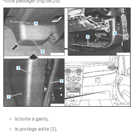
*côté passager (Fig.Sel.20) :
la boîte à gants,
le protège arête (3),