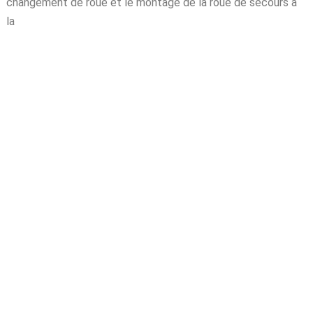
changement de roue et le montage de la roue de secours à
la