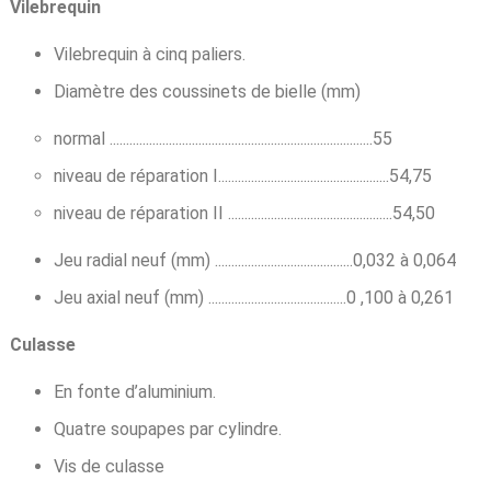
Vilebrequin
Vilebrequin à cinq paliers.
Diamètre des coussinets de bielle (mm)
normal ................................................................................55
niveau de réparation I....................................................54,75
niveau de réparation II ..................................................54,50
Jeu radial neuf (mm) ..........................................0,032 à 0,064
Jeu axial neuf (mm) ..........................................0 ,100 à 0,261
Culasse
En fonte d’aluminium.
Quatre soupapes par cylindre.
Vis de culasse