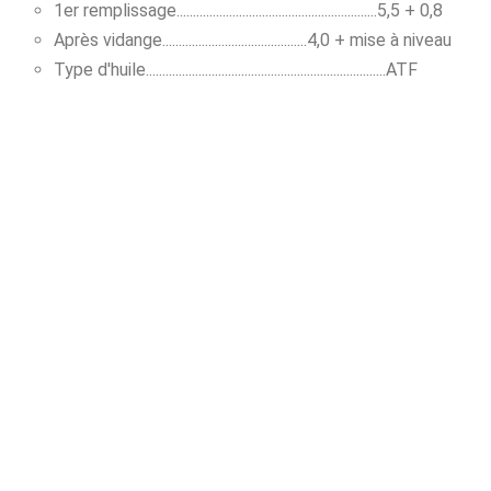
1er remplissage.............................................................5,5 + 0,8
Après vidange............................................4,0 + mise à niveau
Type d'huile.........................................................................ATF