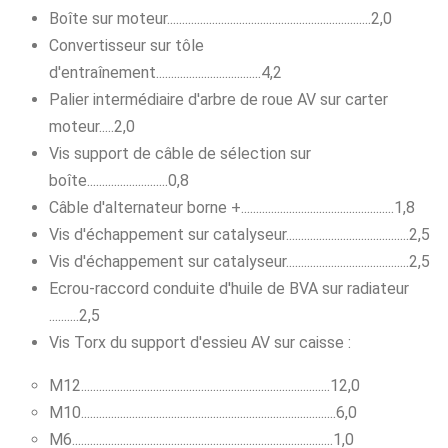
Boîte sur moteur....................................................................2,0
Convertisseur sur tôle
d'entraînement...................................4,2
Palier intermédiaire d'arbre de roue AV sur carter
moteur.....2,0
Vis support de câble de sélection sur
boîte...........................0,8
Câble d'alternateur borne +...................................................1,8
Vis d'échappement sur catalyseur.........................................2,5
Vis d'échappement sur catalyseur.........................................2,5
Ecrou-raccord conduite d'huile de BVA sur radiateur
..........2,5
Vis Torx du support d'essieu AV sur caisse :
M12...................................................................................12,0
M10.....................................................................................6,0
M6.......................................................................................1,0