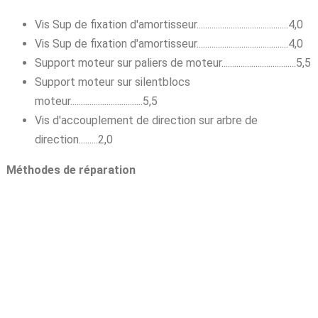
Vis Sup de fixation d'amortisseur...........................................4,0
Vis Sup de fixation d'amortisseur...........................................4,0
Support moteur sur paliers de moteur...................................5,5
Support moteur sur silentblocs
moteur..................................5,5
Vis d'accouplement de direction sur arbre de
direction.........2,0
Méthodes de réparation