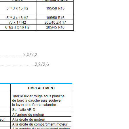
.........................2,0/2,2
...........................2,2/2,6