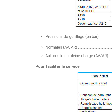
Pressions de gonflage (en bar) :
Normales (AV/AR) ...............................................
Autoroute ou pleine charge (AV/AR) .................
Pour faciliter le service