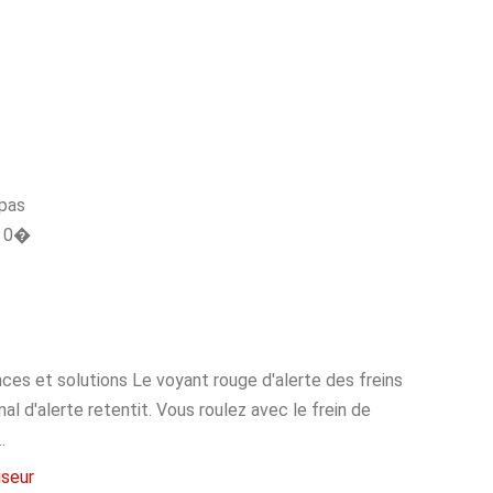
 pas
t 0�
s et solutions Le voyant rouge d'alerte des freins
al d'alerte retentit. Vous roulez avec le frein de
.
iseur