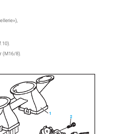
llerie»),
f.10).
r (M16/8).