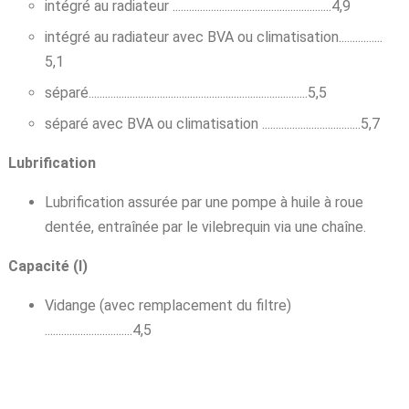
intégré au radiateur ..........................................................4,9
intégré au radiateur avec BVA ou climatisation................
5,1
séparé................................................................................5,5
séparé avec BVA ou climatisation ....................................5,7
Lubrification
Lubrification assurée par une pompe à huile à roue
dentée, entraînée par le vilebrequin via une chaîne.
Capacité (l)
Vidange (avec remplacement du filtre)
................................4,5