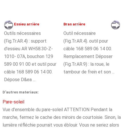
Essieu arrière
Bras arrière
Outils nécessaires
Outil nécessaire
(Fig.Tr.AR.4) : support
(Fig.Tr.AR.4). outil pour
d'essieu AR WH58.30-Z-
câble 168 589 06 14 00.
1010- 07A, bouchon 129
Remplacement Déposer
589 00 91 00 et outil pour
(Fig.Tr.AR.9) : la roue, le
câble 168 589 06 14 00.
tambour de frein et son ...
Dépose D&ea ...
D'autres materiaux:
Pare-soleil
Vue d'ensemble du pare-soleil ATTENTION Pendant la
marche, fermez le cache des miroirs de courtoisie. Sinon, la
lumière réfléchie pourrait vous éblouir. Vous ne seriez alors