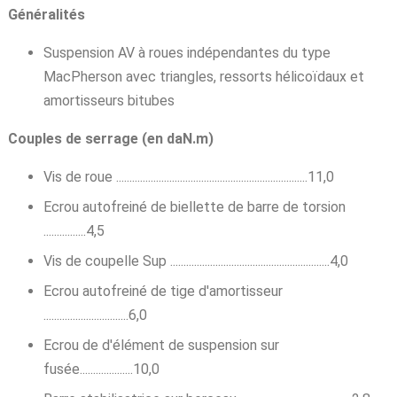
Généralités
Suspension AV à roues indépendantes du type
MacPherson avec triangles, ressorts hélicoïdaux et
amortisseurs bitubes
Couples de serrage (en daN.m)
Vis de roue ........................................................................11,0
Ecrou autofreiné de biellette de barre de torsion
................4,5
Vis de coupelle Sup ............................................................4,0
Ecrou autofreiné de tige d'amortisseur
................................6,0
Ecrou de d'élément de suspension sur
fusée....................10,0